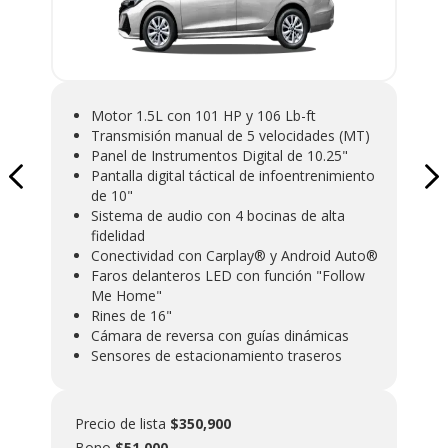
d
C
P
F
F
C
Motor 1.5L con 101 HP y 106 Lb-ft
A
Transmisión manual de 5 velocidades (MT)
Panel de Instrumentos Digital de 10.25"
Pantalla digital táctical de infoentrenimiento
Prec
de 10"
Bo
Sistema de audio con 4 bocinas de alta
fidelidad
Conectividad con Carplay® y Android Auto®
Faros delanteros LED con función "Follow
Me Home"
Rines de 16"
Cámara de reversa con guías dinámicas
Sensores de estacionamiento traseros
Precio de lista
$350,900
Bono
$51,000