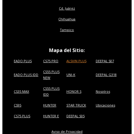
Cd. Juárez
Chihuahua
Tampico
Mapa del Sitio:
EADO PLUS
CS75 PRO
ALSVIN PLUS
DEEPAL S07
CS55 PLUS
EADO PLUS IDD
UNI-K
DEEPAL G318
NEW
CS55 PLUS
CS35 MAX
HONOR S
Nosotros
IDD
CS95
HUNTER
STAR TRUCK
Ubicaciones
CS75 PLUS
HUNTER E
DEEPAL S05
Aviso de Privacidad