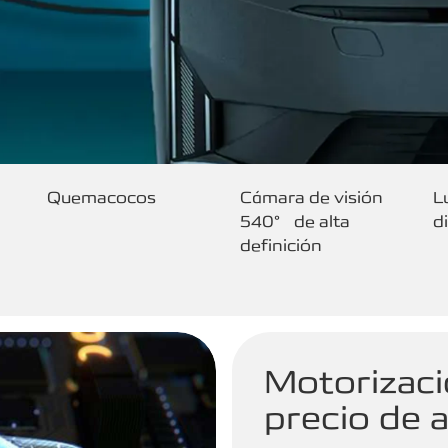
Quemacocos
Cámara de visión
L
540° de alta
d
definición
Motorizaci
precio de a