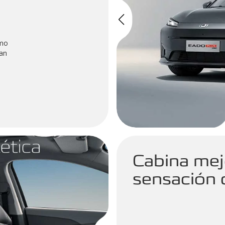
umo
can
Cabina mej
sensación 