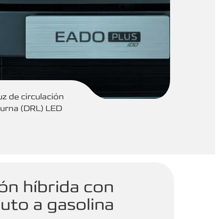
uz de circulación
iurna (DRL) LED
ón híbrida con
uto a gasolina